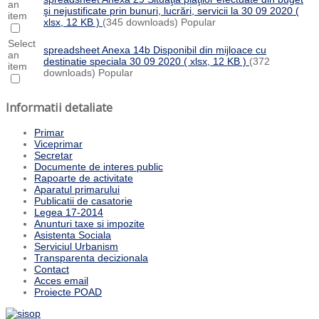
an
şi nejustificate prin bunuri, lucrări, servicii la 30 09 2020
(
item
xlsx, 12 KB )
(345 downloads)
Popular
Select
spreadsheet
Anexa 14b Disponibil din mijloace cu
an
destinatie speciala 30 09 2020
( xlsx, 12 KB )
(372
item
downloads)
Popular
Informatii detaliate
Primar
Viceprimar
Secretar
Documente de interes public
Rapoarte de activitate
Aparatul primarului
Publicatii de casatorie
Legea 17-2014
Anunturi taxe si impozite
Asistenta Sociala
Serviciul Urbanism
Transparenta decizionala
Contact
Acces email
Proiecte POAD