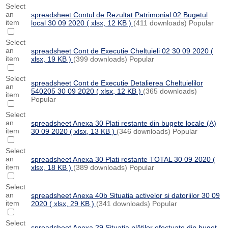
Select
an
spreadsheet
Contul de Rezultat Patrimonial 02 Bugetul
item
local 30 09 2020
( xlsx, 12 KB )
(411 downloads)
Popular
Select
an
spreadsheet
Cont de Executie Cheltuieli 02 30 09 2020
(
item
xlsx, 19 KB )
(399 downloads)
Popular
Select
spreadsheet
Cont de Executie Detalierea Cheltuielilor
an
540205 30 09 2020
( xlsx, 12 KB )
(365 downloads)
item
Popular
Select
an
spreadsheet
Anexa 30 Plati restante din bugete locale (A)
item
30 09 2020
( xlsx, 13 KB )
(346 downloads)
Popular
Select
an
spreadsheet
Anexa 30 Plati restante TOTAL 30 09 2020
(
item
xlsx, 18 KB )
(389 downloads)
Popular
Select
an
spreadsheet
Anexa 40b Situatia activelor si datoriilor 30 09
item
2020
( xlsx, 29 KB )
(341 downloads)
Popular
Select
spreadsheet
Anexa 29 Situaţia plăţilor efectuate din buget