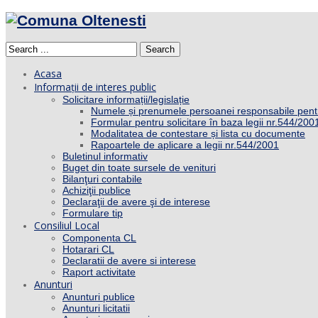
Search
Acasa
Informații de interes public
Solicitare informații/legislație
Numele și prenumele persoanei responsabile pent
Formular pentru solicitare în baza legii nr.544/200
Modalitatea de contestare și lista cu documente
Rapoartele de aplicare a legii nr.544/2001
Buletinul informativ
Buget din toate sursele de venituri
Bilanţuri contabile
Achiziţii publice
Declaraţii de avere şi de interese
Formulare tip
Consiliul Local
Componenta CL
Hotarari CL
Declaratii de avere si interese
Raport activitate
Anunturi
Anunturi publice
Anunturi licitatii