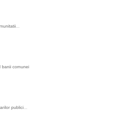
unitatii...
ind banii comunei
rilor publici...