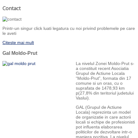
Contact
Printr-un singur click luati legatura cu noi privind problemele pe care
le aveti
Citeste mai mult
Gal Moldo-Prut
La nivelul Zonei Moldo-Prut s-
a constituit recent Asociatia
Grupul de Actiune Locala
“Moldo-Prut”, formata din 17
comune si un oras, cu o
suprafata de 1478,93 km
p(27,8% din teritoriul judetului
Vaslui).
GAL (Grupul de Actiune
Locala) reprezinta un model
de organizatie in care actorii
locali si echipe de profesionisti
pot influenta elaborarea
politicilor de dezvoltare intr-o
maniera pozitiva. La nivelul