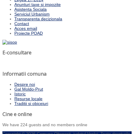
Anunturi taxe si impozite
Asistenta Sociala
Serviciul Urbanism
Transparenta decizionala
Contact
Acces email
Proiecte POAD
E-consultare
Informatii comuna
Despre noi
Gal Moldo-Prut
Istoric
Resurse locale
Traditii si obiceiuri
Cine e online
We have 224 guests and no members online
Copyright © 2026 Comuna Oltenesti, judetul Vaslui. Toate drepturile