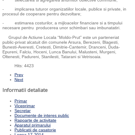
- selectarea si agregarea anumitor obiective commune;
- implicarea tuturor organizatiilor locale, publice si private, in
procesul de cooperare pentru dezvoltare;
- estimarea costurilor, a mijloacelor financiare si a timpului
necesare pentru producerea unor schimbari sau imbunatatiri.
Grupul de Actiune Locala “Moldo-Prut” este un parteneriat
public-privat alcatuit din comunele Arsura, Berezeni, Blagesti,
Bunesti-Averesti, Cretesti, Dimitrie-Cantemir, Dranceni, Duda-
Epureni, Falciu, Hoceni, Lunca Banului, Malusteni, Murgeni,
Oltenesti, Padureni, Stanilesti, Tatarani si Vetrisoaia.
Hits: 4423
Prev
Next
Informatii detaliate
Primar
Viceprimar
Secretar
Documente de interes public
Rapoarte de activitate
Aparatul primarului
Publicatii de casatorie
Legea 17-2014