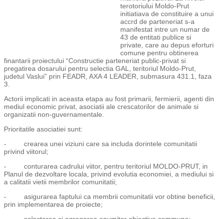
terotoriului Moldo-Prut
initiatiava de constituire a unui
accrd de parteneriat s-a
manifestat intre un numar de
43 de entitati publice si
private, care au depus eforturi
comune pentru obtinerea
finantarii proiectului “Constructie parteneriat public-privat si
pregatirea dosarului pentru selectia GAL, teritoriul Moldo-Prut,
judetul Vaslui” prin FEADR, AXA 4 LEADER, submasura 431.1, faza
3.
Actorii implicati in aceasta etapa au fost primarii, fermierii, agenti din
mediul economic privat, asociatii ale crescatorilor de animale si
organizatii non-guvernamentale.
Prioritatile asociatiei sunt:
- crearea unei viziuni care sa includa dorintele comunitatii
privind viitorul;
- conturarea cadrului viitor, pentru teritoriul MOLDO-PRUT, in
Planul de dezvoltare locala, privind evolutia economiei, a mediului si
a calitatii vietii membrilor comunitatii;
- asigurarea faptului ca membrii comunitatii vor obtine beneficii,
prin implementarea de proiecte;