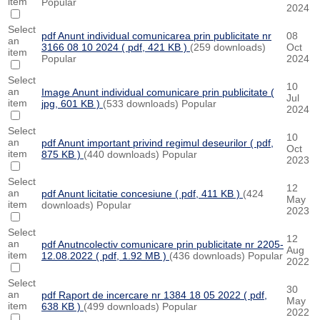
item
Popular
2024
Select
pdf
Anunt individual comunicarea prin publicitate nr
08
an
3166 08 10 2024
( pdf, 421 KB )
(259 downloads)
Oct
item
Popular
2024
Select
10
an
Image
Anunt individual comunicare prin publicitate
(
Jul
item
jpg, 601 KB )
(533 downloads)
Popular
2024
Select
10
an
pdf
Anunt important privind regimul deseurilor
( pdf,
Oct
item
875 KB )
(440 downloads)
Popular
2023
Select
12
an
pdf
Anunt licitatie concesiune
( pdf, 411 KB )
(424
May
item
downloads)
Popular
2023
Select
12
an
pdf
Anutncolectiv comunicare prin publicitate nr 2205-
Aug
item
12.08.2022
( pdf, 1.92 MB )
(436 downloads)
Popular
2022
Select
30
an
pdf
Raport de incercare nr 1384 18 05 2022
( pdf,
May
item
638 KB )
(499 downloads)
Popular
2022