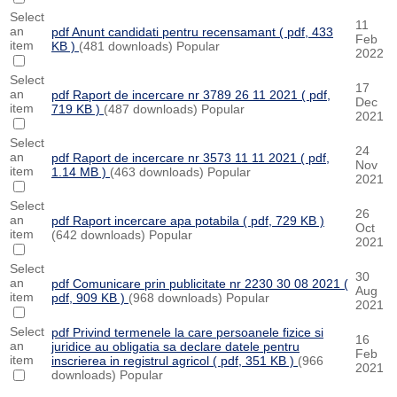
Select
11
an
pdf
Anunt candidati pentru recensamant
( pdf, 433
Feb
item
KB )
(481 downloads)
Popular
2022
Select
17
an
pdf
Raport de incercare nr 3789 26 11 2021
( pdf,
Dec
item
719 KB )
(487 downloads)
Popular
2021
Select
24
an
pdf
Raport de incercare nr 3573 11 11 2021
( pdf,
Nov
item
1.14 MB )
(463 downloads)
Popular
2021
Select
26
an
pdf
Raport incercare apa potabila
( pdf, 729 KB )
Oct
item
(642 downloads)
Popular
2021
Select
30
an
pdf
Comunicare prin publicitate nr 2230 30 08 2021
(
Aug
item
pdf, 909 KB )
(968 downloads)
Popular
2021
Select
pdf
Privind termenele la care persoanele fizice si
16
an
juridice au obligatia sa declare datele pentru
Feb
item
inscrierea in registrul agricol
( pdf, 351 KB )
(966
2021
downloads)
Popular