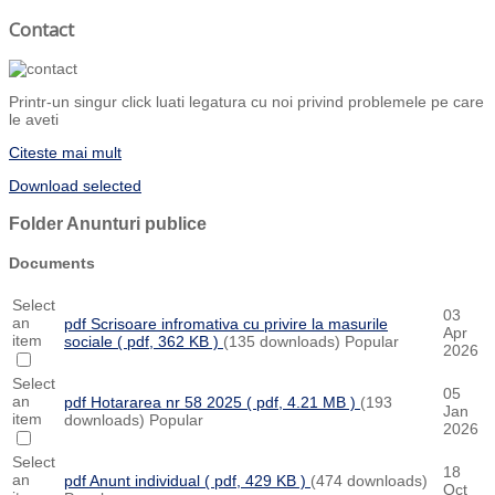
Contact
Printr-un singur click luati legatura cu noi privind problemele pe care
le aveti
Citeste mai mult
Download selected
Folder
Anunturi publice
Documents
Select
03
an
pdf
Scrisoare infromativa cu privire la masurile
Apr
item
sociale
( pdf, 362 KB )
(135 downloads)
Popular
2026
Select
05
an
pdf
Hotararea nr 58 2025
( pdf, 4.21 MB )
(193
Jan
item
downloads)
Popular
2026
Select
18
an
pdf
Anunt individual
( pdf, 429 KB )
(474 downloads)
Oct