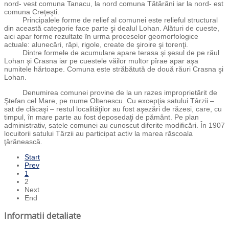
nord- vest comuna Tanacu, la nord comuna Tătărăni iar la nord- est
comuna Creţeşti.
Principalele forme de relief al comunei este relieful structural
din această categorie face parte şi dealul Lohan. Alături de cueste,
aici apar forme rezultate în urma proceselor geomorfologice
actuale: alunecări, râpi, rigole, create de şiroire şi torenţi.
Dintre formele de acumulare apare terasa şi şesul de pe răul
Lohan şi Crasna iar pe cuestele văilor multor pîrae apar aşa
numitele hărtoape. Comuna este străbătută de două răuri Crasna şi
Lohan.
Denumirea comunei provine de la un razes improprietărit de
Ştefan cel Mare, pe nume Oltenescu. Cu excepţia satului Târzii –
sat de clăcaşi – restul localităţilor au fost aşezări de răzesi, care, cu
timpul, în mare parte au fost deposedaţi de pământ. Pe plan
administrativ, satele comunei au cunoscut diferite modificări. În 1907
locuitorii satului Târzii au participat activ la marea răscoala
ţărănească.
Start
Prev
1
2
Next
End
Informatii detaliate