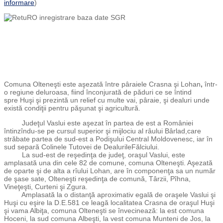
informare
)
Comuna Olteneşti este aşezată între pâraiele
Crasna şi Lohan
,
într-
o regiune deluroasa, fiind înconjurată de păduri ce se întind
spre Huşi şi prezintă un relief cu multe vai, pâraie, şi dealuri unde
există condiţii pentru păşunat şi agricultură.
Judeţul Vaslui este aşezat în partea de est a României
întinzîndu-se pe cursul superior şi mijlociu al râului Bârlad,care
străbate partea de sud-est a Podişului Central Moldovenesc, iar în
sud separă Colinele Tutovei de DealurileFălciului.
La sud-est de reşedinţa de judeţ, oraşul Vaslui, este
amplasată una din cele 82 de comune, comuna Olteneşti. Aşezată
de oparte şi de alta a rîului Lohan, are în componenţa sa un număr
de şase sate, Olteneşti reşedinţa de comună, Târzii, Pîhna,
Vineţeşti, Curteni şi Zgura.
Amplasată la o distanţă aproximativ egală de oraşele Vaslui şi
Huşi cu eşire la D.E.581 ce leagă localitatea Crasna de oraşul Huşi
şi vama Albiţa, comuna Olteneşti se învecinează: la est comuna
Hoceni, la sud comuna Albeşti, la vest comuna Munteni de Jos, la